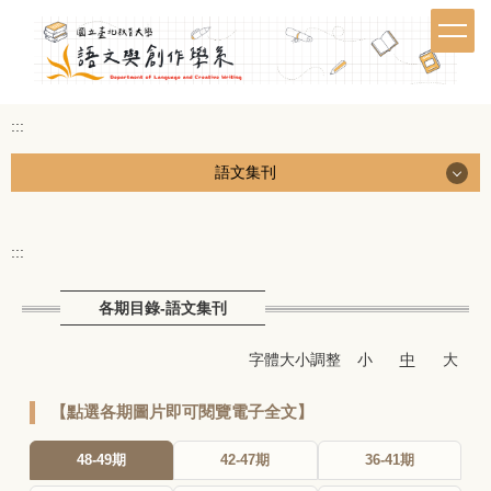
跳
到
主
要
內
:::
容
區
語文集刊
語文集刊
:::
各期目錄
各期目錄-語文集刊
徵稿公告
字體大小調整
小
中
大
稿約及檔案下載
【點選各期圖片即可閱覽電子全文】
編輯委員會
48-49期
42-47期
36-41期
English