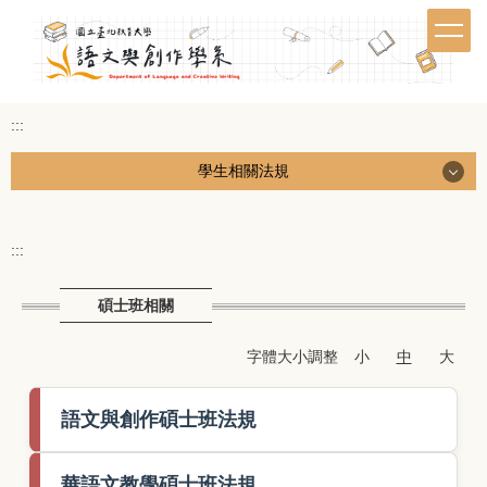
跳
到
主
要
內
:::
容
區
學生相關法規
學生相關法規
:::
碩士班相關
碩士班相關
學分學程
字體大小調整
小
中
大
課程與學籍
語文與創作碩士班法規
各類獎學金
能力鑑定
華語文教學碩士班法規