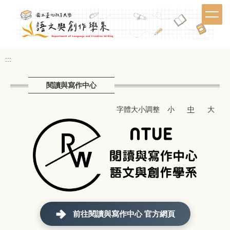
跳
到
主
要
內
:::
容
區
閱讀與寫作中心
字體大小調整
小
中
大
前往閱讀與寫作中心 官方網頁