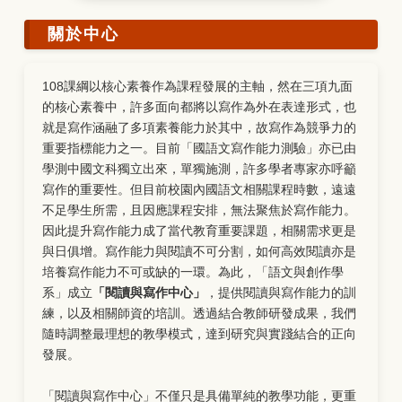
關於中心
108課綱以核心素養作為課程發展的主軸，然在三項九面
的核心素養中，許多面向都將以寫作為外在表達形式，也
就是寫作涵融了多項素養能力於其中，故寫作為競爭力的
重要指標能力之一。目前「國語文寫作能力測驗」亦已由
學測中國文科獨立出來，單獨施測，許多學者專家亦呼籲
寫作的重要性。但目前校園內國語文相關課程時數，遠遠
不足學生所需，且因應課程安排，無法聚焦於寫作能力。
因此提升寫作能力成了當代教育重要課題，相關需求更是
與日俱增。寫作能力與閱讀不可分割，如何高效閱讀亦是
培養寫作能力不可或缺的一環。為此，「語文與創作學
系」成立
「閱讀與寫作中心」
，提供閱讀與寫作能力的訓
練，以及相關師資的培訓。透過結合教師研發成果，我們
隨時調整最理想的教學模式，達到研究與實踐結合的正向
發展。
「閱讀與寫作中心」不僅只是具備單純的教學功能，更重