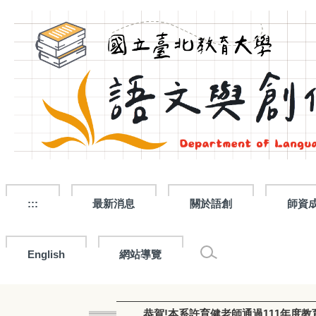
跳
到
主
要
內
容
區
:::
最新消息
關於語創
師資
English
網站導覽
恭賀!本系許育健老師通過111年度教