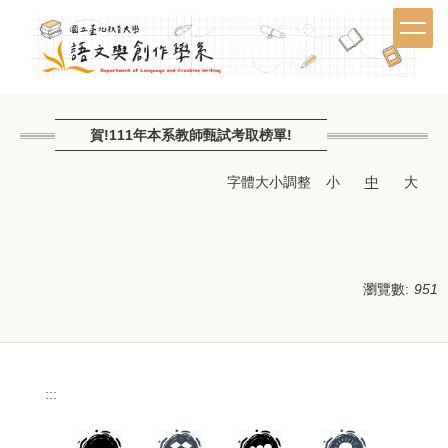
跳
到
主
要
內
容
賀!111年本系教師甄試考取榜單!
區
字體大小調整
小
中
大
瀏覽數:
951
:::