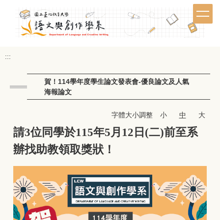
跳
到
主
要
內
:::
容
區
賀！114學年度學生論文發表會-優良論文及人氣
海報論文
字體大小調整
小
中
大
請3位同學於115年5月12日(二)前至系
辦找助教領取獎狀！