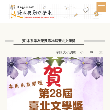
跳
到
主
要
內
:::
容
區
賀!本系系友榮獲第28屆臺北文學獎
字體大小調整
小
中
大