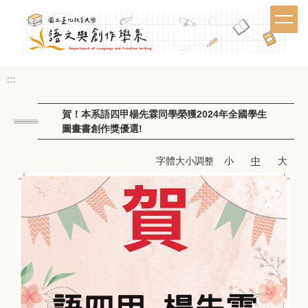
跳
到
主
要
內
:::
容
區
賀！本系語四甲楊先霖同學榮獲2024年全國學生
圖畫書創作獎優選!
字體大小調整
小
中
大