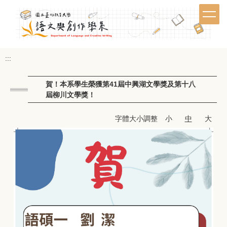
跳
到
主
要
內
:::
容
區
賀！本系學生榮獲第41屆中興湖文學獎及第十八
屆柳川文學獎！
字體大小調整
小
中
大