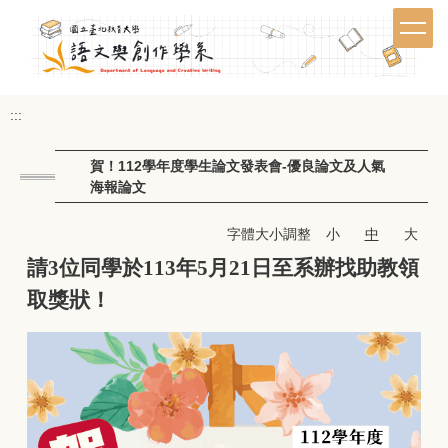
跳
到
主
要
內
:::
容
區
賀！112學年度學生論文發表會-優良論文及人氣
海報論文
字體大小調整
小
中
大
請3位同學於113年5月21日至系辦找助教領
取獎狀！