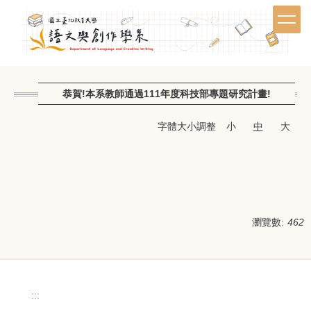
跳
到
主
要
內
容
恭賀!本系教師通過111年度科技部專題研究計畫!
區
字體大小調整
小
中
大
瀏覽數:
462
:::