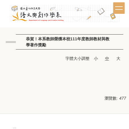
跳
到
主
要
內
容
恭賀！本系教師榮獲本校111年度教師教材與教
區
學著作獎勵
字體大小調整
小
中
大
瀏覽數:
477
:::