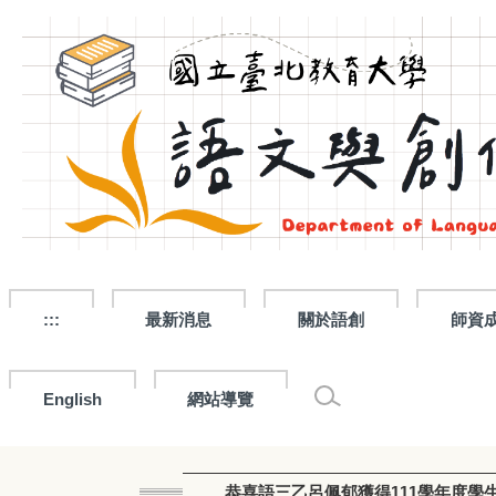
跳
到
主
要
內
容
區
:::
最新消息
關於語創
師資
English
網站導覽
恭喜語三乙呂佩郁獲得111學年度學