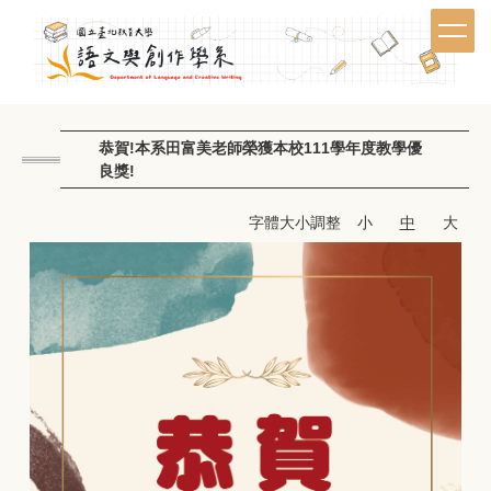
跳
到
主
要
內
容
恭賀!本系田富美老師榮獲本校111學年度教學優
區
良獎!
字體大小調整
小
中
大