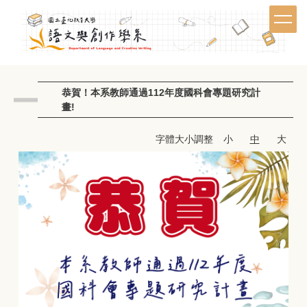
跳
到
主
要
內
容
恭賀！本系教師通過112年度國科會專題研究計
區
畫!
字體大小調整
小
中
大