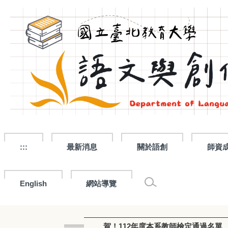
跳
到
主
要
內
容
區
:::
最新消息
關於語創
師資
English
網站導覽
賀！112年度本系教師檢定通過名單