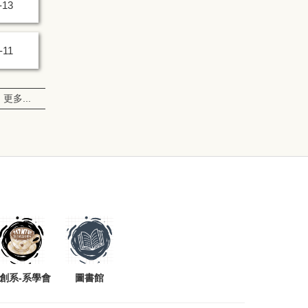
-13
-11
更多...
創系-系學會
圖書館