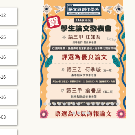
-12
-25
-16
-16
-16
-03