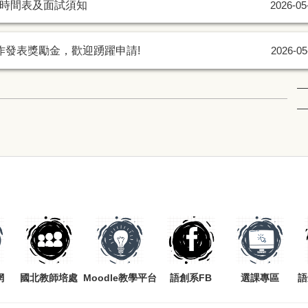
試時間表及面試須知
2026-05
作發表獎勵金，歡迎踴躍申請!
2026-05
網
國北教師培處
Moodle教學平台
語創系FB
選課專區
語