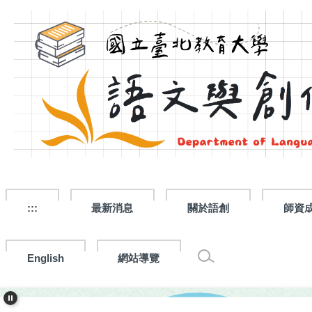
跳
到
主
要
內
容
區
:::
最新消息
關於語創
師資
English
網站導覽